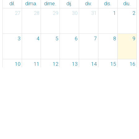
dil.
dima.
dime.
dij.
div.
dis.
diu.
27
28
29
30
31
1
2
3
4
5
6
7
8
9
10
11
12
13
14
15
16
17
18
19
20
21
22
23
24
25
26
27
28
29
30